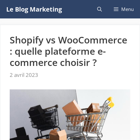
Aller
Le Blog Marketing
Menu
au
contenu
Shopify vs WooCommerce
: quelle plateforme e-
commerce choisir ?
2 avril 2023