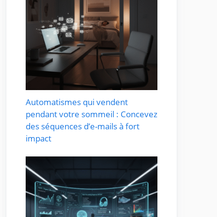
Automatismes qui vendent
pendant votre sommeil : Concevez
des séquences d’e-mails à fort
impact