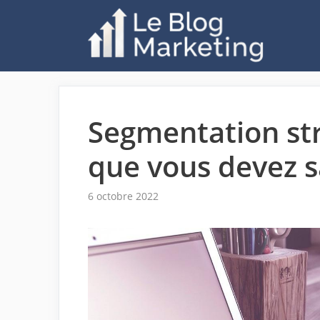
Aller
au
contenu
Segmentation str
que vous devez s
6 octobre 2022